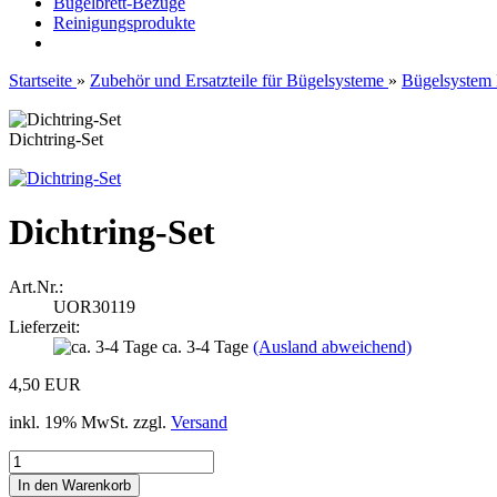
Bügelbrett-Bezüge
Reinigungsprodukte
Startseite
»
Zubehör und Ersatzteile für Bügelsysteme
»
Bügelsyste
Dichtring-Set
Dichtring-Set
Art.Nr.:
UOR30119
Lieferzeit:
ca. 3-4 Tage
(Ausland abweichend)
4,50 EUR
inkl. 19% MwSt. zzgl.
Versand