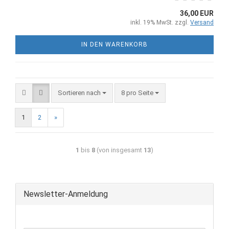
36,00 EUR
inkl. 19% MwSt. zzgl.
Versand
IN DEN WARENKORB
Sortieren nach
8 pro Seite
1
2
»
1
bis
8
(von insgesamt
13
)
Newsletter-Anmeldung