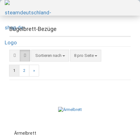
Bügelbrett-Bezüge
Sortieren nach
8 pro Seite
1
2
»
Ärmelbrett