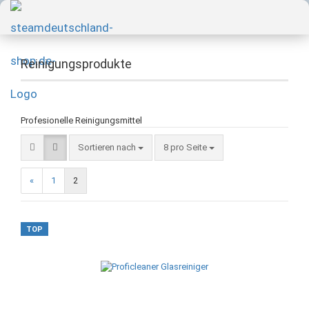
Reinigungsprodukte
Profesionelle Reinigungsmittel
Sortieren nach
8 pro Seite
«
1
2
TOP