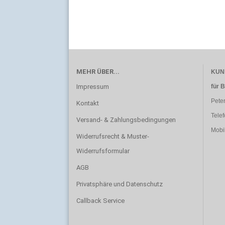
MEHR ÜBER...
KUN
Impressum
für 
Peter
Kontakt
Telef
Versand- & Zahlungsbedingungen
Mobi
Widerrufsrecht & Muster-
Widerrufsformular
AGB
Privatsphäre und Datenschutz
Callback Service