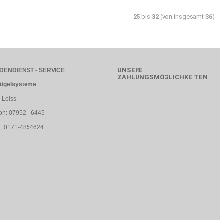
25
bis
32
(von insgesamt
36
)
UNSERE
DENDIENST - SERVICE
ZAHLUNGSMÖGLICHKEITEN
Bügelsysteme
 Leiss
on: 07952 - 6445
l: 0171-4854624