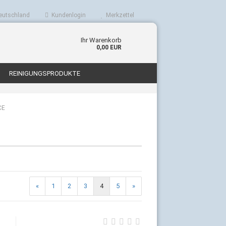
eutschland
Kundenlogin
Merkzettel
Ihr Warenkorb
0,00 EUR
REINIGUNGSPRODUKTE
CE
n?
«
1
2
3
4
5
»