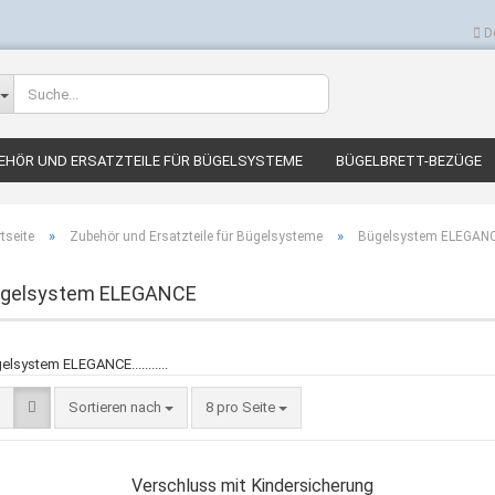
D
Lieferland
EHÖR UND ERSATZTEILE FÜR BÜGELSYSTEME
BÜGELBRETT-BEZÜGE
»
»
tseite
Zubehör und Ersatzteile für Bügelsysteme
Bügelsystem ELEGAN
gelsystem ELEGANCE
Konto erstellen
elsystem ELEGANCE...........
Passwort vergesse
Sortieren nach
8 pro Seite
Verschluss mit Kindersicherung