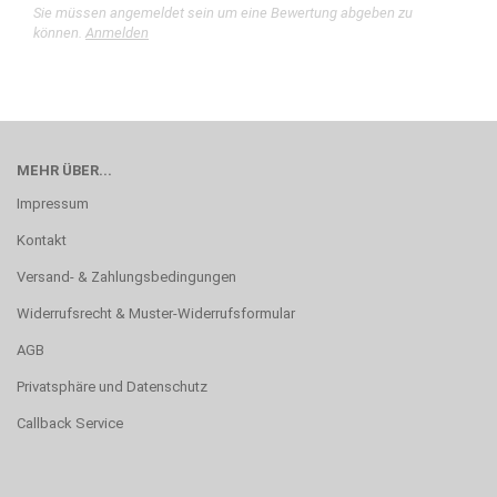
Sie müssen angemeldet sein um eine Bewertung abgeben zu
können.
Anmelden
MEHR ÜBER...
Impressum
Kontakt
Versand- & Zahlungsbedingungen
Widerrufsrecht & Muster-Widerrufsformular
AGB
Privatsphäre und Datenschutz
Callback Service