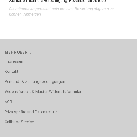
Sie haben nicht die Berechtigung, Rezensionen zu lesen
Sie müssen angemeldet sein um eine Bewertung abgeben zu
können.
Anmelden
MEHR ÜBER...
Impressum
Kontakt
Versand- & Zahlungsbedingungen
Widerrufsrecht & Muster-Widerrufsformular
AGB
Privatsphäre und Datenschutz
Callback Service