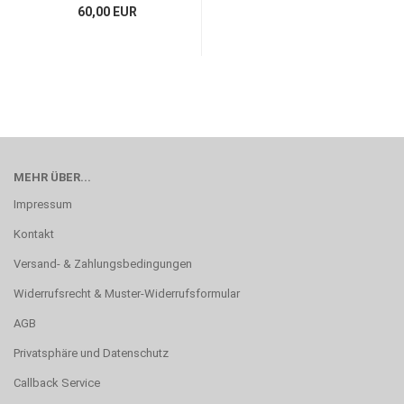
60,00 EUR
MEHR ÜBER...
Impressum
Kontakt
Versand- & Zahlungsbedingungen
Widerrufsrecht & Muster-Widerrufsformular
AGB
Privatsphäre und Datenschutz
Callback Service